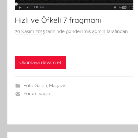
Hızlı ve Öfkeli 7 fragmanı
20 Kasım 2015
tarihinde gönderilmiş
admin
tarafından
Okumaya devam et
Foto Galeri
,
Magazin
Yorum yapın