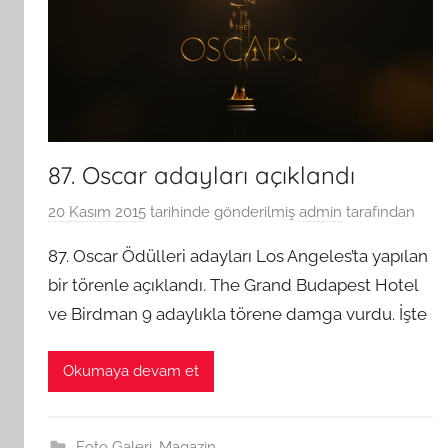
87. Oscar adayları açıklandı
20 Kasım 2015
tarihinde gönderilmiş
admin
tarafından
87. Oscar Ödülleri adayları Los Angeles’ta yapılan
bir törenle açıklandı. The Grand Budapest Hotel
ve Birdman 9 adaylıkla törene damga vurdu. İşte
Okumaya devam et
Foto Galeri
,
Magazin