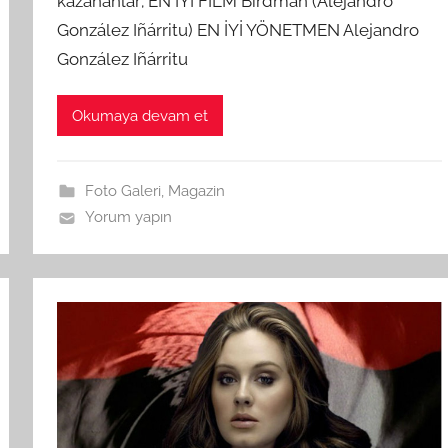
kazananlar; EN İYİ FİLM Birdman (Alejandro
González Iñárritu) EN İYİ YÖNETMEN Alejandro
González Iñárritu
Okumaya devam et
Foto Galeri
,
Magazin
Yorum yapın