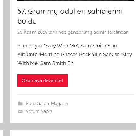
57. Grammy ödülleri sahiplerini
buldu
20 Kasım 2015
tarihinde gönderilmiş
admin
tarafından
Yılın Kaydı: “Stay With Me”, Sam Smith Yılın
Albümü: “Morning Phase”, Beck Yılın Şarkısı: “Stay
With Me” Sam Smith En
Okumaya devam et
Foto Galeri
,
Magazin
Yorum yapın