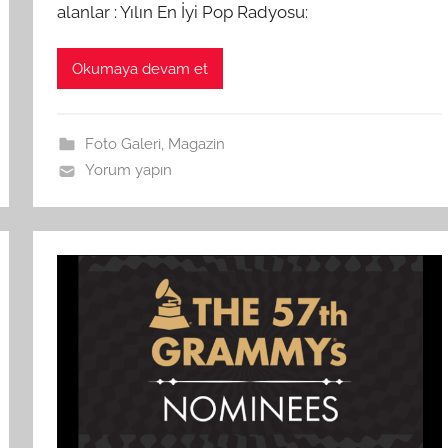
alanlar : Yılın En İyi Pop Radyosu:
Okumaya devam et
Foto Galeri
,
Magazin
Yorum yapın