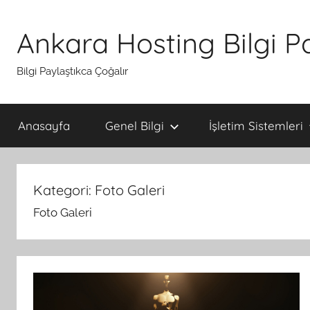
İçeriğe
atla
Ankara Hosting Bilgi P
Bilgi Paylaştıkca Çoğalır
Anasayfa
Genel Bilgi
İşletim Sistemleri
Kategori:
Foto Galeri
Foto Galeri