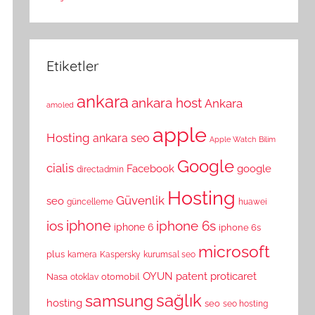
Etiketler
ankara
ankara host
Ankara
amoled
apple
Hosting
ankara seo
Apple Watch
Bilim
Google
cialis
Facebook
google
directadmin
Hosting
Güvenlik
seo
güncelleme
huawei
ios
iphone
iphone 6s
iphone 6
iphone 6s
microsoft
plus
kamera
Kaspersky
kurumsal seo
OYUN
patent
proticaret
Nasa
otomobil
otoklav
sağlık
samsung
hosting
seo
seo hosting