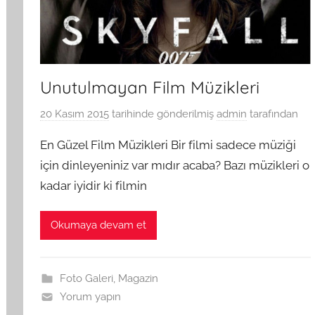
Unutulmayan Film Müzikleri
20 Kasım 2015
tarihinde gönderilmiş
admin
tarafından
En Güzel Film Müzikleri Bir filmi sadece müziği
için dinleyeniniz var mıdır acaba? Bazı müzikleri o
kadar iyidir ki filmin
Okumaya devam et
Foto Galeri
,
Magazin
Yorum yapın