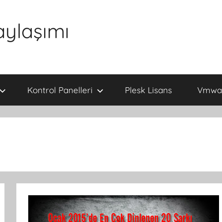
aylaşımı
Kontrol Panelleri
Plesk Lisans
Vmwar