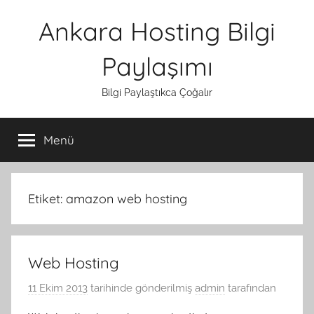
İçeriğe
Ankara Hosting Bilgi
atla
Paylaşımı
Bilgi Paylaştıkca Çoğalır
Menü
Etiket:
amazon web hosting
Web Hosting
11 Ekim 2013
tarihinde gönderilmiş
admin
tarafından