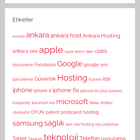
Etiketler
ankara
ankara host
Ankara Hosting
amoled
apple
cialis
ankara seo
Apple Watch
Bilim
Google
Facebook
google seo
directadmin
Hosting
ios
Güvenlik
güncelleme
huawei
iphone
iphone 6s
iphone 6
iphone 6s plus
kamera
microsoft
Nasa
Kaspersky
kurumsal seo
otoklav
OYUN
patent
proticaret hosting
otomobil
sağlık
samsung
seo
seo hosting
seo çalışması
teknoloji
Telefon
uygulama
Tablet
Tasarım