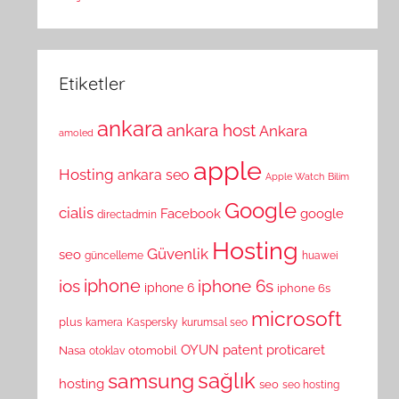
Etiketler
ankara
ankara host
Ankara
amoled
apple
Hosting
ankara seo
Apple Watch
Bilim
Google
cialis
Facebook
google
directadmin
Hosting
Güvenlik
seo
güncelleme
huawei
ios
iphone
iphone 6s
iphone 6
iphone 6s
microsoft
plus
kamera
Kaspersky
kurumsal seo
OYUN
patent
proticaret
Nasa
otomobil
otoklav
sağlık
samsung
hosting
seo
seo hosting