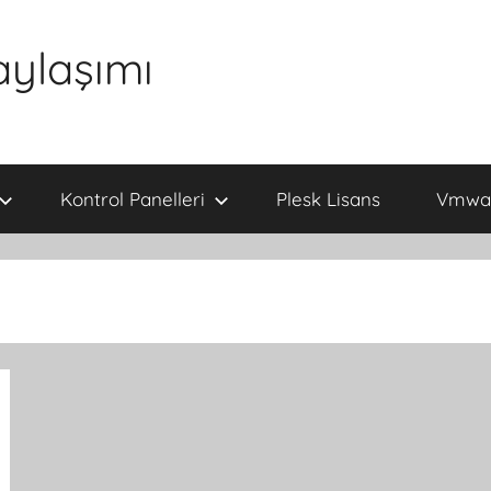
aylaşımı
Kontrol Panelleri
Plesk Lisans
Vmwar