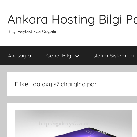
İçeriğe
atla
Ankara Hosting Bilgi P
Bilgi Paylaştıkca Çoğalır
Anasayfa
Genel Bilgi
İşletim Sistemleri
Etiket:
galaxy s7 charging port