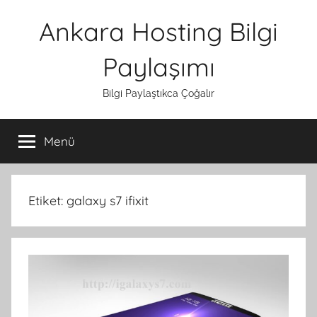
İçeriğe
Ankara Hosting Bilgi
atla
Paylaşımı
Bilgi Paylaştıkca Çoğalır
Menü
Etiket:
galaxy s7 ifixit