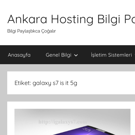
İçeriğe
atla
Ankara Hosting Bilgi P
Bilgi Paylaştıkca Çoğalır
Anasayfa
Genel Bilgi
İşletim Sistemleri
Etiket:
galaxy s7 is it 5g