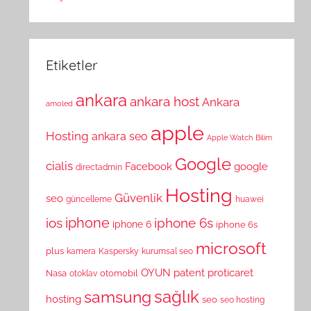
Etiketler
ankara
ankara host
Ankara
amoled
apple
Hosting
ankara seo
Apple Watch
Bilim
Google
cialis
Facebook
google
directadmin
Hosting
Güvenlik
seo
güncelleme
huawei
ios
iphone
iphone 6s
iphone 6
iphone 6s
microsoft
plus
kamera
Kaspersky
kurumsal seo
OYUN
patent
proticaret
Nasa
otomobil
otoklav
sağlık
samsung
hosting
seo
seo hosting