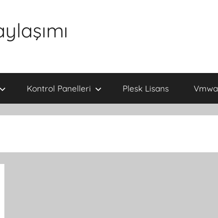
aylaşımı
Kontrol Panelleri
Plesk Lisans
Vmwar