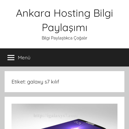
İçeriğe
Ankara Hosting Bilgi
atla
Paylaşımı
Bilgi Paylaştıkca Çoğalır
Menü
Etiket:
galaxy s7 kılıf