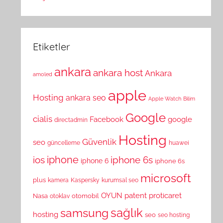
Etiketler
ankara
ankara host
Ankara
amoled
apple
Hosting
ankara seo
Apple Watch
Bilim
Google
cialis
Facebook
google
directadmin
Hosting
Güvenlik
seo
güncelleme
huawei
ios
iphone
iphone 6s
iphone 6
iphone 6s
microsoft
plus
kamera
Kaspersky
kurumsal seo
OYUN
patent
proticaret
Nasa
otomobil
otoklav
sağlık
samsung
hosting
seo
seo hosting