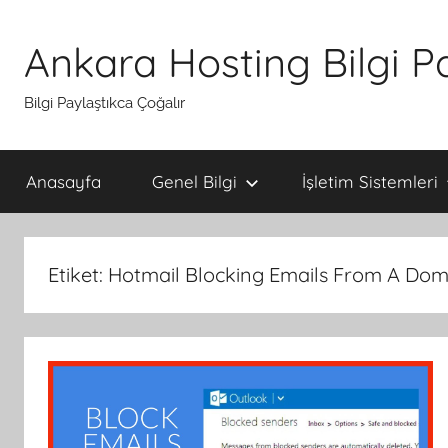
İçeriğe
atla
Ankara Hosting Bilgi P
Bilgi Paylaştıkca Çoğalır
Anasayfa
Genel Bilgi
İşletim Sistemleri
Etiket:
Hotmail Blocking Emails From A Dom