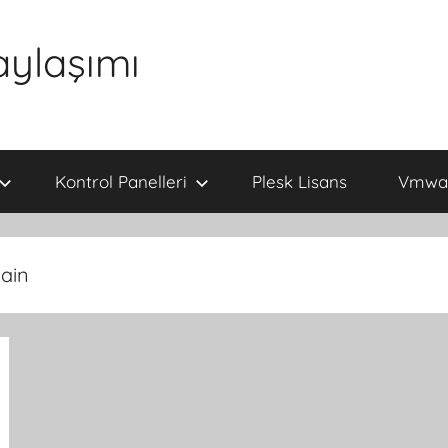
aylaşımı
Kontrol Panelleri
Plesk Lisans
Vmwar
ain