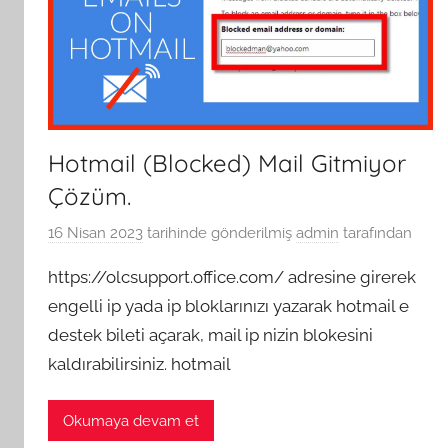
Hotmail (Blocked) Mail Gitmiyor
Çözüm.
16 Nisan 2023
tarihinde gönderilmiş
admin
tarafından
https://olcsupport.office.com/ adresine girerek
engelli ip yada ip bloklarınızı yazarak hotmail e
destek bileti açarak, mail ip nizin blokesini
kaldırabilirsiniz. hotmail
Okumaya devam et