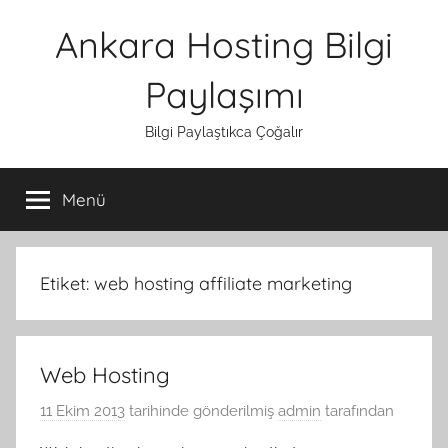
İçeriğe
Ankara Hosting Bilgi
atla
Paylaşımı
Bilgi Paylaştıkca Çoğalır
Menü
Etiket:
web hosting affiliate marketing
Web Hosting
11 Ekim 2013
tarihinde gönderilmiş
admin
tarafından