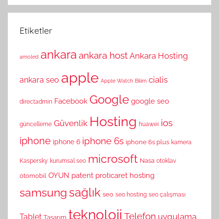
Etiketler
ankara
ankara host
Ankara Hosting
amoled
apple
cialis
ankara seo
Apple Watch
Bilim
Google
Facebook
google seo
directadmin
Hosting
ios
Güvenlik
güncelleme
huawei
iphone
iphone 6s
iphone 6
iphone 6s plus
kamera
microsoft
Nasa
Kaspersky
kurumsal seo
otoklav
OYUN
patent
proticaret hosting
otomobil
sağlık
samsung
seo
seo hosting
seo çalışması
teknoloji
Telefon
uygulama
Tablet
Tasarım