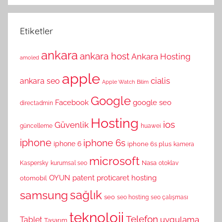
Etiketler
ankara
ankara host
Ankara Hosting
amoled
apple
cialis
ankara seo
Apple Watch
Bilim
Google
Facebook
google seo
directadmin
Hosting
ios
Güvenlik
güncelleme
huawei
iphone
iphone 6s
iphone 6
iphone 6s plus
kamera
microsoft
Nasa
Kaspersky
kurumsal seo
otoklav
OYUN
patent
proticaret hosting
otomobil
sağlık
samsung
seo
seo hosting
seo çalışması
teknoloji
Telefon
uygulama
Tablet
Tasarım