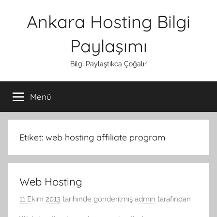
İçeriğe
Ankara Hosting Bilgi
atla
Paylaşımı
Bilgi Paylaştıkca Çoğalır
Menü
Etiket:
web hosting affiliate program
Web Hosting
11 Ekim 2013
tarihinde gönderilmiş
admin
tarafından