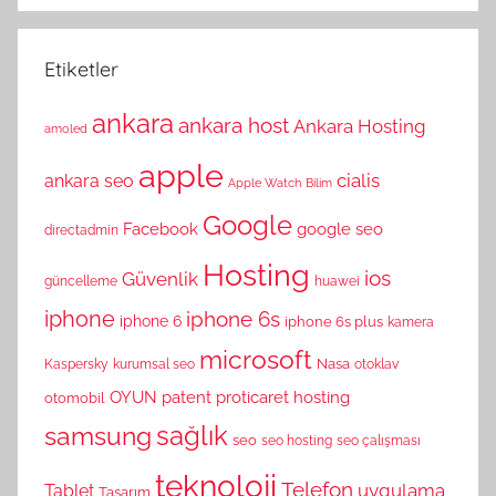
Etiketler
ankara
ankara host
Ankara Hosting
amoled
apple
cialis
ankara seo
Apple Watch
Bilim
Google
Facebook
google seo
directadmin
Hosting
ios
Güvenlik
güncelleme
huawei
iphone
iphone 6s
iphone 6
iphone 6s plus
kamera
microsoft
Nasa
Kaspersky
kurumsal seo
otoklav
OYUN
patent
proticaret hosting
otomobil
sağlık
samsung
seo
seo hosting
seo çalışması
teknoloji
Telefon
uygulama
Tablet
Tasarım