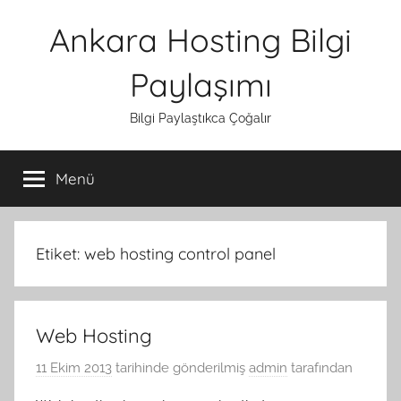
İçeriğe
Ankara Hosting Bilgi
atla
Paylaşımı
Bilgi Paylaştıkca Çoğalır
Menü
Etiket:
web hosting control panel
Web Hosting
11 Ekim 2013
tarihinde gönderilmiş
admin
tarafından