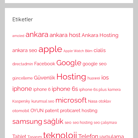
Etiketler
ankara
ankara host
Ankara Hosting
amoled
apple
cialis
ankara seo
Apple Watch
Bilim
Google
Facebook
google seo
directadmin
Hosting
ios
Güvenlik
güncelleme
huawei
iphone
iphone 6s
iphone 6
iphone 6s plus
kamera
microsoft
Nasa
Kaspersky
kurumsal seo
otoklav
OYUN
patent
proticaret hosting
otomobil
sağlık
samsung
seo
seo hosting
seo çalışması
teknoloji
Telefon
uygulama
Tablet
Tasarım