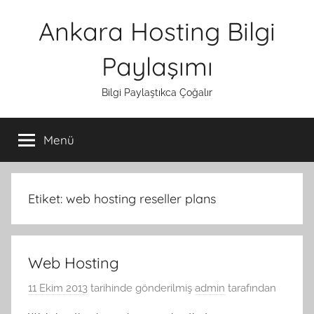
İçeriğe
Ankara Hosting Bilgi
atla
Paylaşımı
Bilgi Paylaştıkca Çoğalır
Menü
Etiket:
web hosting reseller plans
Web Hosting
11 Ekim 2013
tarihinde gönderilmiş
admin
tarafından