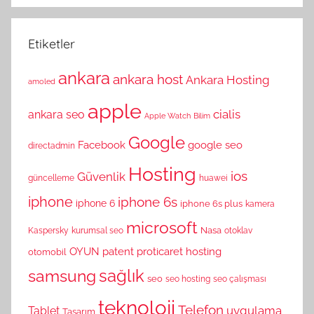
Etiketler
ankara
ankara host
Ankara Hosting
amoled
apple
cialis
ankara seo
Apple Watch
Bilim
Google
Facebook
google seo
directadmin
Hosting
ios
Güvenlik
güncelleme
huawei
iphone
iphone 6s
iphone 6
iphone 6s plus
kamera
microsoft
Nasa
Kaspersky
kurumsal seo
otoklav
OYUN
patent
proticaret hosting
otomobil
sağlık
samsung
seo
seo hosting
seo çalışması
teknoloji
Telefon
uygulama
Tablet
Tasarım