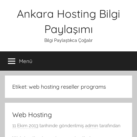
İçeriğe
Ankara Hosting Bilgi
atla
Paylaşımı
Bilgi Paylaştıkca Çoğalır
Menü
Etiket:
web hosting reseller programs
Web Hosting
11 Ekim 2013
tarihinde gönderilmiş
admin
tarafından