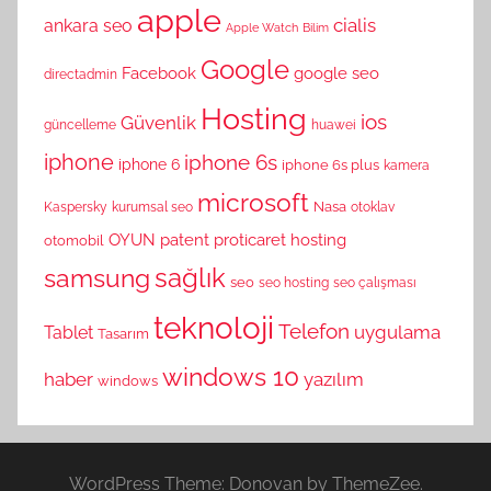
apple
cialis
ankara seo
Apple Watch
Bilim
Google
Facebook
google seo
directadmin
Hosting
ios
Güvenlik
güncelleme
huawei
iphone
iphone 6s
iphone 6
iphone 6s plus
kamera
microsoft
Nasa
Kaspersky
kurumsal seo
otoklav
OYUN
patent
proticaret hosting
otomobil
sağlık
samsung
seo
seo hosting
seo çalışması
teknoloji
Telefon
uygulama
Tablet
Tasarım
windows 10
haber
yazılım
windows
WordPress Theme: Donovan by ThemeZee.