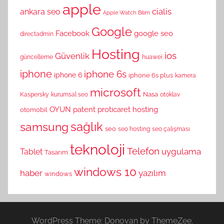
apple
cialis
ankara seo
Apple Watch
Bilim
Google
Facebook
google seo
directadmin
Hosting
ios
Güvenlik
güncelleme
huawei
iphone
iphone 6s
iphone 6
iphone 6s plus
kamera
microsoft
Nasa
Kaspersky
kurumsal seo
otoklav
OYUN
patent
proticaret hosting
otomobil
sağlık
samsung
seo
seo hosting
seo çalışması
teknoloji
Telefon
uygulama
Tablet
Tasarım
windows 10
haber
yazılım
windows
WordPress Theme: Donovan by ThemeZee.