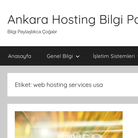
İçeriğe
atla
Ankara Hosting Bilgi P
Bilgi Paylaştıkca Çoğalır
Anasayfa
Genel Bilgi
İşletim Sistemleri
Etiket:
web hosting services usa