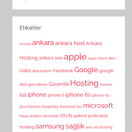
Etiketler
ankara
ankara host
Ankara
amoled
apple
Hosting
ankara seo
Apple Watch
Bilim
Google
cialis
Facebook
google
directadmin
Hosting
Güvenlik
seo
güncelleme
huawei
ios
iphone
iphone 6s
iphone 6
iphone 6s
microsoft
plus
kamera
Kaspersky
kurumsal seo
OYUN
patent
proticaret
Nasa
otomobil
otoklav
sağlık
samsung
hosting
seo
seo hosting