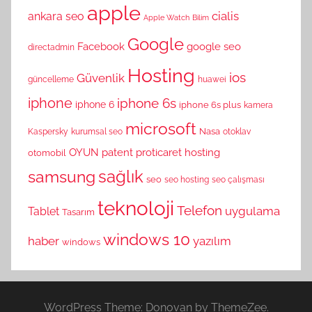
apple
cialis
ankara seo
Apple Watch
Bilim
Google
Facebook
google seo
directadmin
Hosting
ios
Güvenlik
güncelleme
huawei
iphone
iphone 6s
iphone 6
iphone 6s plus
kamera
microsoft
Nasa
Kaspersky
kurumsal seo
otoklav
OYUN
patent
proticaret hosting
otomobil
sağlık
samsung
seo
seo hosting
seo çalışması
teknoloji
Telefon
uygulama
Tablet
Tasarım
windows 10
haber
yazılım
windows
WordPress Theme: Donovan by ThemeZee.