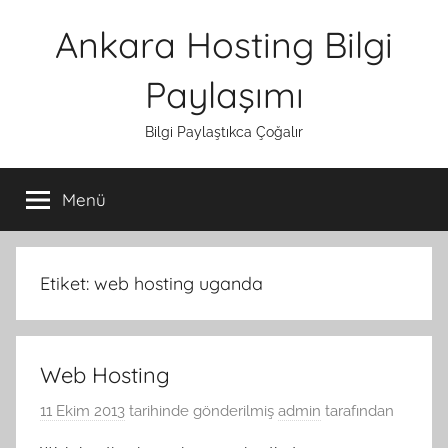
İçeriğe
Ankara Hosting Bilgi
atla
Paylaşımı
Bilgi Paylaştıkca Çoğalır
Menü
Etiket:
web hosting uganda
Web Hosting
11 Ekim 2013
tarihinde gönderilmiş
admin
tarafından