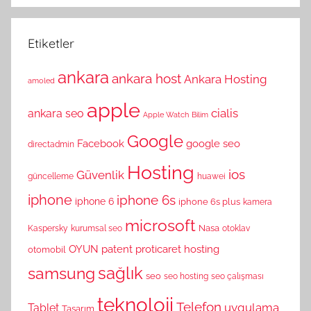
Etiketler
ankara
ankara host
Ankara Hosting
amoled
apple
cialis
ankara seo
Apple Watch
Bilim
Google
Facebook
google seo
directadmin
Hosting
ios
Güvenlik
güncelleme
huawei
iphone
iphone 6s
iphone 6
iphone 6s plus
kamera
microsoft
Nasa
Kaspersky
kurumsal seo
otoklav
OYUN
patent
proticaret hosting
otomobil
sağlık
samsung
seo
seo hosting
seo çalışması
teknoloji
Telefon
uygulama
Tablet
Tasarım