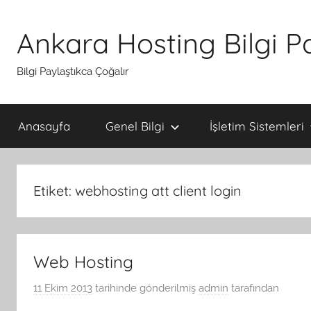
İçeriğe
atla
Ankara Hosting Bilgi P
Bilgi Paylaştıkca Çoğalır
Anasayfa
Genel Bilgi
İşletim Sistemleri
Etiket:
webhosting att client login
Web Hosting
11 Ekim 2013
tarihinde gönderilmiş
admin
tarafından