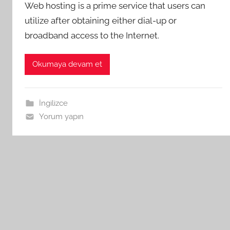
Web hosting is a prime service that users can
utilize after obtaining either dial-up or
broadband access to the Internet.
Okumaya devam et
İngilizce
Yorum yapın