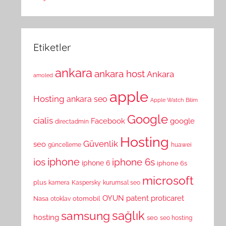
Etiketler
ankara
ankara host
Ankara
amoled
apple
Hosting
ankara seo
Apple Watch
Bilim
Google
cialis
Facebook
google
directadmin
Hosting
Güvenlik
seo
güncelleme
huawei
ios
iphone
iphone 6s
iphone 6
iphone 6s
microsoft
plus
kamera
Kaspersky
kurumsal seo
OYUN
patent
proticaret
Nasa
otomobil
otoklav
sağlık
samsung
hosting
seo
seo hosting