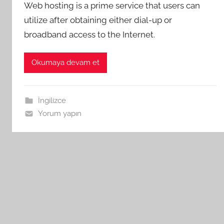
Web hosting is a prime service that users can
utilize after obtaining either dial-up or
broadband access to the Internet.
Okumaya devam et
İngilizce
Yorum yapın