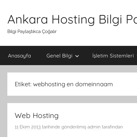
İçeriğe
atla
Ankara Hosting Bilgi P
Bilgi Paylaştıkca Çoğalır
Anasayfa
Genel Bilgi
İşletim Sistemleri
Etiket:
webhosting en domeinnaam
Web Hosting
11 Ekim 2013
tarihinde gönderilmiş
admin
tarafından