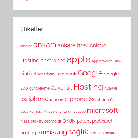
Etiketler
ankara
ankara host
Ankara
amoled
apple
Hosting
ankara seo
Apple Watch
Bilim
Google
cialis
Facebook
google
directadmin
Hosting
Güvenlik
seo
güncelleme
huawei
ios
iphone
iphone 6s
iphone 6
iphone 6s
microsoft
plus
kamera
Kaspersky
kurumsal seo
OYUN
patent
proticaret
Nasa
otomobil
otoklav
sağlık
samsung
hosting
seo
seo hosting