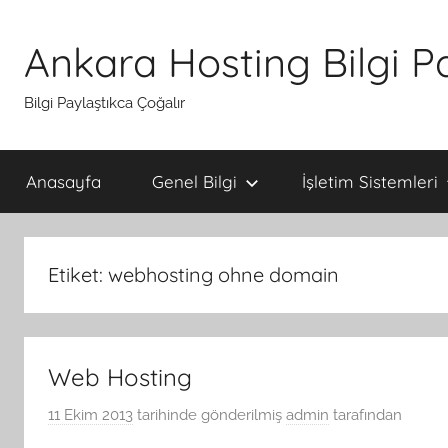
İçeriğe
atla
Ankara Hosting Bilgi P
Bilgi Paylaştıkca Çoğalır
Anasayfa
Genel Bilgi
İşletim Sistemleri
Etiket:
webhosting ohne domain
Web Hosting
11 Ekim 2013
tarihinde gönderilmiş
admin
tarafından