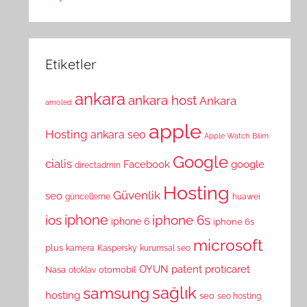
Etiketler
ankara
ankara host
Ankara
amoled
apple
Hosting
ankara seo
Apple Watch
Bilim
Google
cialis
Facebook
google
directadmin
Hosting
Güvenlik
seo
güncelleme
huawei
ios
iphone
iphone 6s
iphone 6
iphone 6s
microsoft
plus
kamera
Kaspersky
kurumsal seo
OYUN
patent
proticaret
Nasa
otomobil
otoklav
sağlık
samsung
hosting
seo
seo hosting