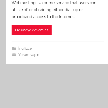
Web hosting is a prime service that users can
utilize after obtaining either dial-up or
broadband access to the Internet.
Okumaya devam et
İngilizce
Yorum yapın