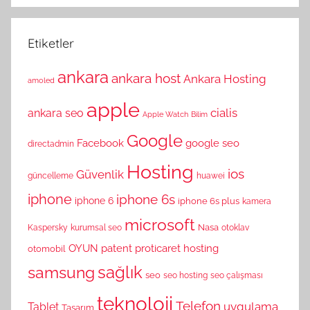
Etiketler
ankara
ankara host
Ankara Hosting
amoled
apple
cialis
ankara seo
Apple Watch
Bilim
Google
Facebook
google seo
directadmin
Hosting
ios
Güvenlik
güncelleme
huawei
iphone
iphone 6s
iphone 6
iphone 6s plus
kamera
microsoft
Nasa
Kaspersky
kurumsal seo
otoklav
OYUN
patent
proticaret hosting
otomobil
sağlık
samsung
seo
seo hosting
seo çalışması
teknoloji
Telefon
uygulama
Tablet
Tasarım