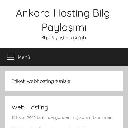
İçeriğe
Ankara Hosting Bilgi
atla
Paylaşımı
Bilgi Paylaştıkca Çoğalır
Menü
Etiket:
webhosting tunisie
Web Hosting
11 Ekim 2013
tarihinde gönderilmiş
admin
tarafından