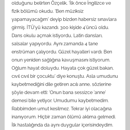
olduğunu belirten Özçelik, 'İlk önce İngilizce ve
fizik bölümü okudu. 'Ben müziksiz
yapamayacağım' deyip bizden habersiz sınavlara
girmiş. İTÜ'yü kazandı. 300 kişide 4'üncü oldu.
Dans okulu açmak istiyordu, Latin dansları,
salsalar yapıyordu. Aynı zamanda 4 tane
enstrüman çalıyordu. Güzel hayalleri vardı. Ben
onun yeniden sağlığına kavuşmasını istiyorum.
Oğlum hayat doluydu. Hayata çok güzel bakan,
cıvıl cıvıl bir çocuktu' diye konuştu. Asla umudunu
kaybetmediğini dile getiren acılı anne, sözlerine
şöyle devam etti: 'Onun bana sessizce 'anne'
demesi bile yetiyor. Umudumu kaybetmedim.
Rabbimden umut kesilmez. Tekrar iyi olacağına
inanıyorum. Hiçbir zaman ölümü aklıma gelmedi.
İlk hastalığında da aynı duygular içerisindeydim.