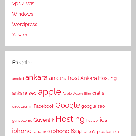
Vps / Vds
Windows
Wordpress
Yaşam
Etiketler
ankara
ankara host
Ankara Hosting
amoled
apple
cialis
ankara seo
Apple Watch
Bilim
Google
Facebook
google seo
directadmin
Hosting
ios
Güvenlik
güncelleme
huawei
iphone
iphone 6s
iphone 6
iphone 6s plus
kamera