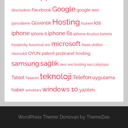
Google
Facebook
google seo
directadmin
Hosting
ios
Güvenlik
güncelleme
huawei
iphone
iphone 6s
iphone 6
iphone 6s plus
kamera
microsoft
Nasa
Kaspersky
kurumsal seo
otoklav
OYUN
patent
proticaret hosting
otomobil
sağlık
samsung
seo
seo hosting
seo çalışması
teknoloji
Telefon
uygulama
Tablet
Tasarım
windows 10
haber
yazılım
windows
WordPress Theme: Donovan by ThemeZee.