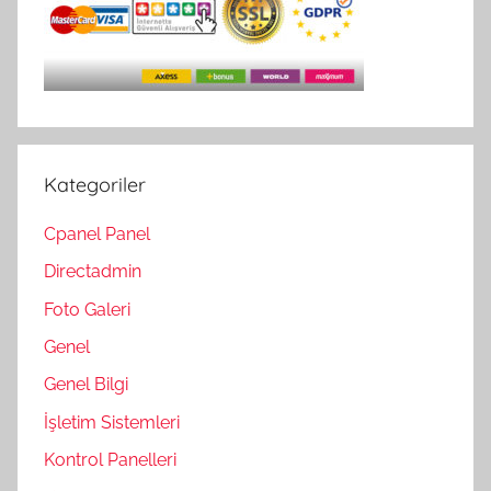
Kategoriler
Cpanel Panel
Directadmin
Foto Galeri
Genel
Genel Bilgi
İşletim Sistemleri
Kontrol Panelleri