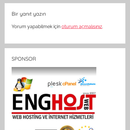
Bir yanıt yazın
Yorum yapabilmek için
oturum açmalısınız
.
SPONSOR