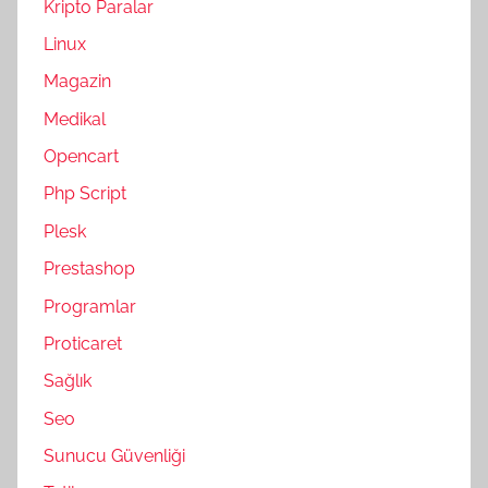
Kripto Paralar
Linux
Magazin
Medikal
Opencart
Php Script
Plesk
Prestashop
Programlar
Proticaret
Sağlık
Seo
Sunucu Güvenliği