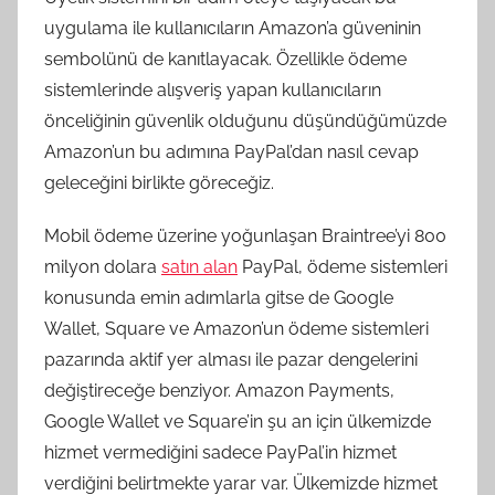
uygulama ile kullanıcıların Amazon’a güveninin
sembolünü de kanıtlayacak. Özellikle ödeme
sistemlerinde alışveriş yapan kullanıcıların
önceliğinin güvenlik olduğunu düşündüğümüzde
Amazon’un bu adımına PayPal’dan nasıl cevap
geleceğini birlikte göreceğiz.
Mobil ödeme üzerine yoğunlaşan Braintree’yi 800
milyon dolara
satın alan
PayPal, ödeme sistemleri
konusunda emin adımlarla gitse de Google
Wallet, Square ve Amazon’un ödeme sistemleri
pazarında aktif yer alması ile pazar dengelerini
değiştireceğe benziyor. Amazon Payments,
Google Wallet ve Square’in şu an için ülkemizde
hizmet vermediğini sadece PayPal’in hizmet
verdiğini belirtmekte yarar var. Ülkemizde hizmet