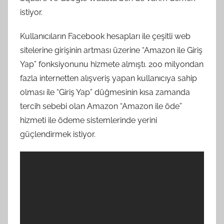
istiyor.
Kullanıcıların Facebook hesapları ile çeşitli web
sitelerine girişinin artması üzerine “Amazon ile Giriş
Yap” fonksiyonunu hizmete almıştı. 200 milyondan
fazla internetten alışveriş yapan kullanıcıya sahip
olması ile “Giriş Yap” düğmesinin kısa zamanda
tercih sebebi olan Amazon “Amazon ile öde”
hizmeti ile ödeme sistemlerinde yerini
güçlendirmek istiyor.