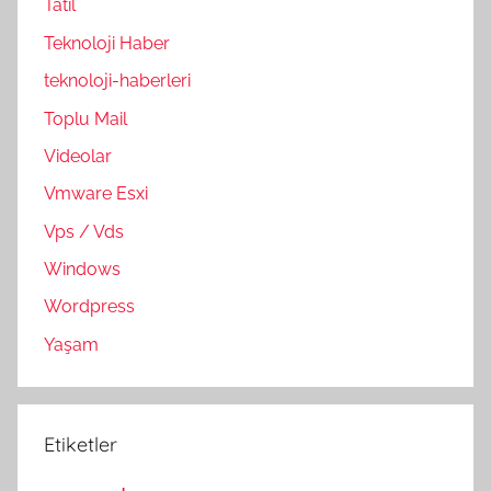
Tatil
Teknoloji Haber
teknoloji-haberleri
Toplu Mail
Videolar
Vmware Esxi
Vps / Vds
Windows
Wordpress
Yaşam
Etiketler