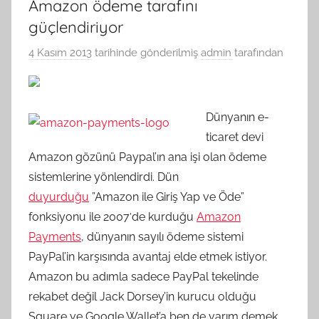
Amazon ödeme tarafını
güçlendiriyor
4 Kasım 2013
tarihinde gönderilmiş
admin
tarafından
Dünyanın e-
ticaret devi
Amazon gözünü Paypal’ın ana işi olan ödeme
sistemlerine yönlendirdi. Dün
duyurduğu
”Amazon ile Giriş Yap ve Öde”
fonksiyonu ile 2007′de kurduğu
Amazon
Payments
, dünyanın sayılı ödeme sistemi
PayPal’in karşısında avantaj elde etmek istiyor.
Amazon bu adımla sadece PayPal tekelinde
rekabet değil Jack Dorsey’in kurucu olduğu
Square ve Google Wallet’a ben de varım demek