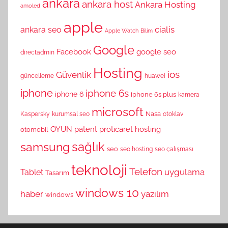
ankara
ankara host
Ankara Hosting
amoled
apple
cialis
ankara seo
Apple Watch
Bilim
Google
Facebook
google seo
directadmin
Hosting
ios
Güvenlik
güncelleme
huawei
iphone
iphone 6s
iphone 6
iphone 6s plus
kamera
microsoft
Nasa
Kaspersky
kurumsal seo
otoklav
OYUN
patent
proticaret hosting
otomobil
sağlık
samsung
seo
seo hosting
seo çalışması
teknoloji
Telefon
uygulama
Tablet
Tasarım
windows 10
haber
yazılım
windows