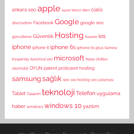
apple
cialis
ankara seo
Apple Watch
Bilim
Google
Facebook
google seo
directadmin
Hosting
ios
Güvenlik
güncelleme
huawei
iphone
iphone 6s
iphone 6
iphone 6s plus
kamera
microsoft
Nasa
Kaspersky
kurumsal seo
otoklav
OYUN
patent
proticaret hosting
otomobil
sağlık
samsung
seo
seo hosting
seo çalışması
teknoloji
Telefon
uygulama
Tablet
Tasarım
windows 10
haber
yazılım
windows