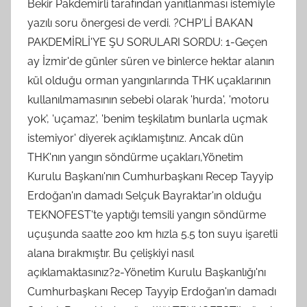
Bekir Pakdemirli tarafından yanıtlanması istemiyle
yazılı soru önergesi de verdi. ?CHP'Lİ BAKAN
PAKDEMİRLİ'YE ŞU SORULARI SORDU: 1-Geçen
ay İzmir'de günler süren ve binlerce hektar alanın
kül olduğu orman yangınlarında THK uçaklarının
kullanılmamasının sebebi olarak 'hurda', 'motoru
yok', 'uçamaz', 'benim teşkilatım bunlarla uçmak
istemiyor' diyerek açıklamıştınız. Ancak dün
THK'nın yangın söndürme uçakları,Yönetim
Kurulu Başkanı'nın Cumhurbaşkanı Recep Tayyip
Erdoğan'ın damadı Selçuk Bayraktar'ın olduğu
TEKNOFEST'te yaptığı temsili yangın söndürme
uçuşunda saatte 200 km hızla 5.5 ton suyu işaretli
alana bırakmıştır. Bu çelişkiyi nasıl
açıklamaktasınız?2-Yönetim Kurulu Başkanlığı'nı
Cumhurbaşkanı Recep Tayyip Erdoğan'ın damadı