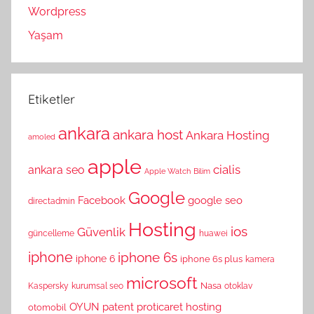
Wordpress
Yaşam
Etiketler
ankara
ankara host
Ankara Hosting
amoled
apple
cialis
ankara seo
Apple Watch
Bilim
Google
Facebook
google seo
directadmin
Hosting
ios
Güvenlik
güncelleme
huawei
iphone
iphone 6s
iphone 6
iphone 6s plus
kamera
microsoft
Nasa
Kaspersky
kurumsal seo
otoklav
OYUN
patent
proticaret hosting
otomobil