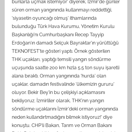
bunlarla uçmak istemiyor' diyerek, İzmir'de günler
süren orman yangınında kullanmayı reddettiği,
'siyasetin oyuncağı olmuş' ithamlarında
bulunduğu Türk Hava Kurumu, Yönetim Kurulu
Başkanlığı'nı Cumhurbaşkanı Recep Tayyip
Erdoğan'ın damadı Selçuk Bayraktar'ın yürüttüğü
TEKNOFEST'te gösteri yaptı. Örnek gösterilen
THK uçakları, yaptığı temsili yangın söndürme
uçuşunda saatte 200 km hızla 5.5 ton suyu işaretli
alana bıraktı. Orman yangınında 'hurda' olan
uçaklar, damadın festivalinde 'ülkemizin gururu'
oluyor. Bekir Bey'in bu çelişkiyi açıklamasını
bekliyoruz. İzmirliler olarak, THK'nın yangın
söndürme uçaklarını İzmir'deki orman yangınında
neden kullandırtmadığını bilmek istiyoruz!' diye
konuştu. CHP'li Bakan, Tarım ve Orman Bakanı