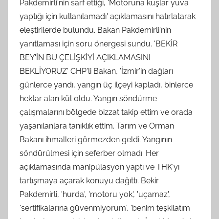
Pakdemirli'nin sarf ettiği, 'Motoruna kuşlar yuva
yaptığı için kullanılamadı' açıklamasını hatırlatarak
eleştirilerde bulundu. Bakan Pakdemirli'nin
yanıtlaması için soru önergesi sundu. 'BEKİR
BEY'İN BU ÇELİŞKİYİ AÇIKLAMASINI
BEKLİYORUZ' CHP'li Bakan, 'İzmir'in dağları
günlerce yandı, yangın üç ilçeyi kapladı, binlerce
hektar alan kül oldu. Yangın söndürme
çalışmalarını bölgede bizzat takip ettim ve orada
yaşanılanlara tanıklık ettim. Tarım ve Orman
Bakanı ihmalleri görmezden geldi. Yangının
söndürülmesi için seferber olmadı. Her
açıklamasında manipülasyon yaptı ve THK'yı
tartışmaya açarak konuyu dağıttı. Bekir
Pakdemirli, 'hurda', 'motoru yok', 'uçamaz',
'sertifikalarına güvenmiyorum', 'benim teşkilatım