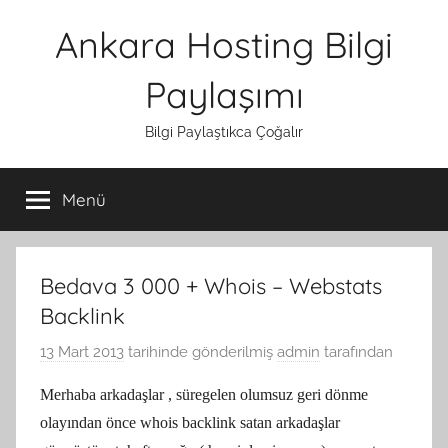
İçeriğe
Ankara Hosting Bilgi
atla
Paylaşımı
Bilgi Paylaştıkca Çoğalır
Menü
Bedava 3 000 + Whois – Webstats
Backlink
13 Mart 2013
tarihinde gönderilmiş
admin
tarafından
Merhaba arkadaşlar , süregelen olumsuz geri dönme
olayından önce whois backlink satan arkadaşlar