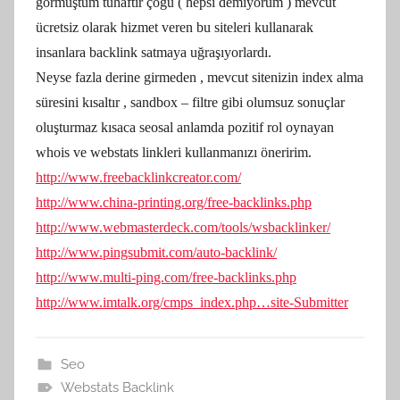
görmüştüm tuhaftır çoğu ( hepsi demiyorum ) mevcut
ücretsiz olarak hizmet veren bu siteleri kullanarak
insanlara backlink satmaya uğraşıyorlardı.
Neyse fazla derine girmeden , mevcut sitenizin index alma
süresini kısaltır , sandbox – filtre gibi olumsuz sonuçlar
oluşturmaz kısaca seosal anlamda pozitif rol oynayan
whois ve webstats linkleri kullanmanızı öneririm.
http://www.freebacklinkcreator.com/
http://www.china-printing.org/free-backlinks.php
http://www.webmasterdeck.com/tools/wsbacklinker/
http://www.pingsubmit.com/auto-backlink/
http://www.multi-ping.com/free-backlinks.php
http://www.imtalk.org/cmps_index.php…site-Submitter
Seo
Webstats Backlink