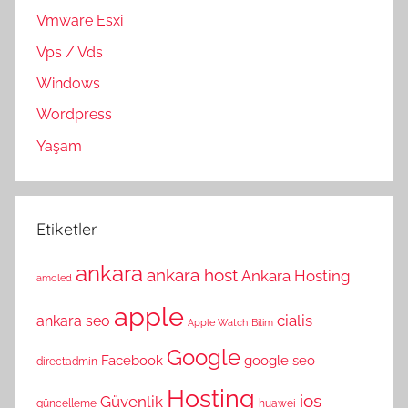
Vmware Esxi
Vps / Vds
Windows
Wordpress
Yaşam
Etiketler
ankara
ankara host
Ankara Hosting
amoled
apple
cialis
ankara seo
Apple Watch
Bilim
Google
Facebook
google seo
directadmin
Hosting
ios
Güvenlik
güncelleme
huawei