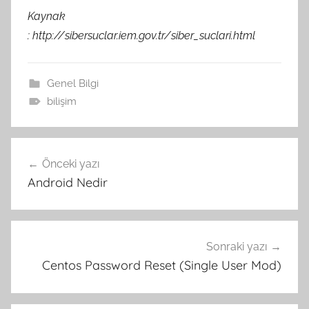
Kaynak
: http://sibersuclar.iem.gov.tr/siber_suclari.html
Genel Bilgi
bilişim
Yazı
Önceki yazı
gezinmesi
Android Nedir
Sonraki yazı
Centos Password Reset (Single User Mod)