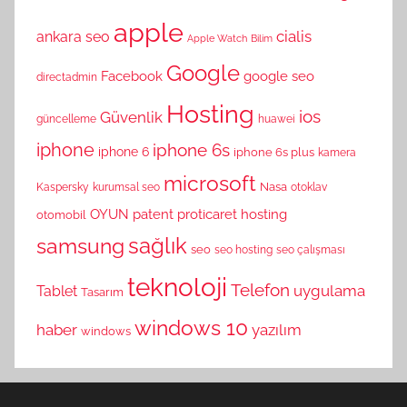
apple
cialis
ankara seo
Apple Watch
Bilim
Google
Facebook
google seo
directadmin
Hosting
ios
Güvenlik
güncelleme
huawei
iphone
iphone 6s
iphone 6
iphone 6s plus
kamera
microsoft
Nasa
Kaspersky
kurumsal seo
otoklav
OYUN
patent
proticaret hosting
otomobil
sağlık
samsung
seo
seo hosting
seo çalışması
teknoloji
Telefon
uygulama
Tablet
Tasarım
windows 10
haber
yazılım
windows