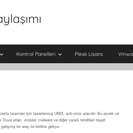
aylaşımı
Kontrol Panelleri
Plesk Lisans
Vmwar
osta taraması için tasarlanmış UNIX, anti-virüs aracıdır.
Bu esnek ve
e Truva atları, virüsler, malware ve diğer zararlı tehditleri tespit
lişmiş bir araç ile birlikte geliyor.