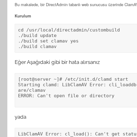
Bu makalede, bir DirectAdmin tabanlı web sunucusu üzerinde ClamAV
Kurulum
cd /usr/local/directadmin/custombuild

./build update

./build set clamav yes

./build clamav
Eğer Aşağıdaki gibi bir hata alırsanız
[root@server ~]# /etc/init.d/clamd start

Starting clamd: LibClamAV Error: cli_loaddb
are/clamav

ERROR: Can't open file or directory

yada