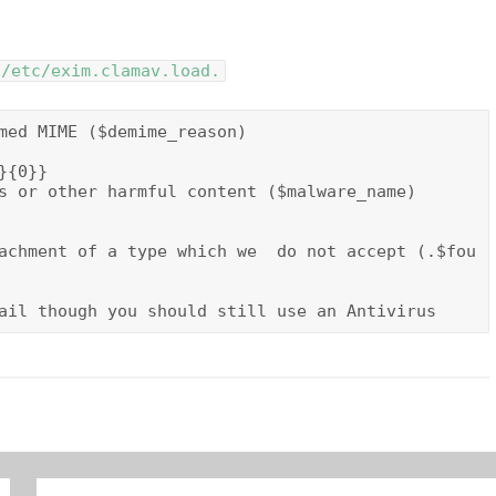
/etc/exim.clamav.load.
med MIME ($demime_reason)

{0}}

s or other harmful content ($malware_name)

achment of a type which we  do not accept (.$fou
ail though you should still use an Antivirus