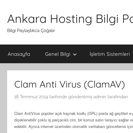
İçeriğe
atla
Ankara Hosting Bilgi P
Bilgi Paylaştıkca Çoğalır
Anasayfa
Genel Bilgi
İşletim Sistemleri
Clam Anti Virus (ClamAV)
18 Temmuz 2014
tarihinde gönderilmiş
admin
tarafından
Clam AntiVirus popüler açık kaynak kodlu (GPL) posta ağ geçitleri e-p
ölçeklenebilir çoklu iş parçacıklı cini, bir komut satırı tarayıcı sağlar v
edebilir.
Ayrıca internet üzerinden otomatik veritabanı güncelleme için ge