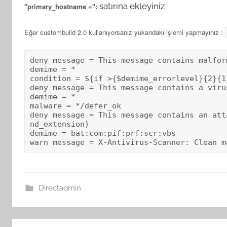
satırına ekleyiniz
"primary_hostname =":
Eğer custombuild 2.0 kullanıyorsanız yukarıdakı işlemi yapmayınız :
deny message = This message contains malfor
demime = *

condition = ${if >{$demime_errorlevel}{2}{1}
deny message = This message contains a viru
demime = *

malware = */defer_ok

deny message = This message contains an att
nd_extension)

demime = bat:com:pif:prf:scr:vbs

warn message = X-Antivirus-Scanner: Clean m
Directadmin