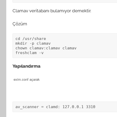
Clamav veritabanı bulamıyor demektir.
Çözüm
cd /usr/share

mkdir -p clamav

chown clamav:clamav clamav

Yapılandırma
exim.conf açarak
av_scanner = clamd: 127.0.0.1 3310