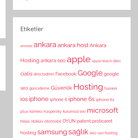
Etiketler
ankara
ankara host
Ankara
amoled
apple
Hosting
ankara seo
Apple Watch
Bilim
Google
cialis
Facebook
google
directadmin
Hosting
Güvenlik
seo
güncelleme
huawei
ios
iphone
iphone 6s
iphone 6
iphone 6s
microsoft
plus
kamera
Kaspersky
kurumsal seo
OYUN
patent
proticaret
Nasa
otomobil
otoklav
sağlık
samsung
hosting
seo
seo hosting