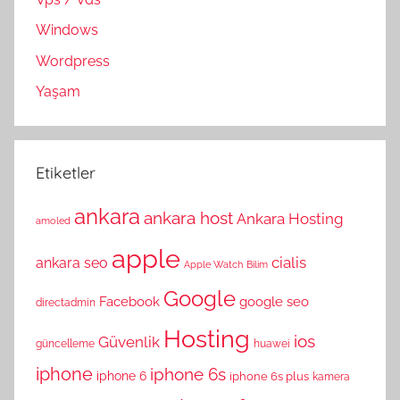
Windows
Wordpress
Yaşam
Etiketler
ankara
ankara host
Ankara Hosting
amoled
apple
cialis
ankara seo
Apple Watch
Bilim
Google
Facebook
google seo
directadmin
Hosting
ios
Güvenlik
güncelleme
huawei
iphone
iphone 6s
iphone 6
iphone 6s plus
kamera