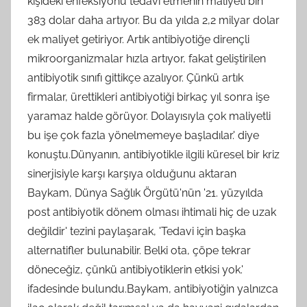
kişideki enfeksiyonu tedavi etmenin maliyeti bin
383 dolar daha artıyor. Bu da yılda 2,2 milyar dolar
ek maliyet getiriyor. Artık antibiyotiğe dirençli
mikroorganizmalar hızla artıyor, fakat geliştirilen
antibiyotik sınıfı gittikçe azalıyor. Çünkü artık
firmalar, ürettikleri antibiyotiği birkaç yıl sonra işe
yaramaz halde görüyor. Dolayısıyla çok maliyetli
bu işe çok fazla yönelmemeye başladılar.' diye
konuştu.Dünyanın, antibiyotikle ilgili küresel bir kriz
sinerjisiyle karşı karşıya olduğunu aktaran
Baykam, Dünya Sağlık Örgütü'nün '21. yüzyılda
post antibiyotik dönem olması ihtimali hiç de uzak
değildir' tezini paylaşarak, 'Tedavi için başka
alternatifler bulunabilir. Belki ota, çöpe tekrar
döneceğiz, çünkü antibiyotiklerin etkisi yok.'
ifadesinde bulundu.Baykam, antibiyotiğin yalnızca