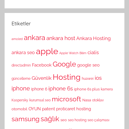
Etiketler
ankara
ankara host
Ankara Hosting
amoled
apple
cialis
ankara seo
Apple Watch
Bilim
Google
Facebook
google seo
directadmin
Hosting
ios
Güvenlik
güncelleme
huawei
iphone
iphone 6s
iphone 6
iphone 6s plus
kamera
microsoft
Nasa
Kaspersky
kurumsal seo
otoklav
OYUN
patent
proticaret hosting
otomobil
sağlık
samsung
seo
seo hosting
seo çalışması