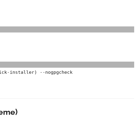
ick-installer) --nogpgcheck
leme)