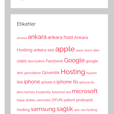
Etiketler
ankara
ankara host
Ankara
amoled
apple
Hosting
ankara seo
Apple Watch
Bilim
Google
cialis
Facebook
google
directadmin
Hosting
Güvenlik
seo
güncelleme
huawei
ios
iphone
iphone 6s
iphone 6
iphone 6s
microsoft
plus
kamera
Kaspersky
kurumsal seo
OYUN
patent
proticaret
Nasa
otomobil
otoklav
sağlık
samsung
hosting
seo
seo hosting