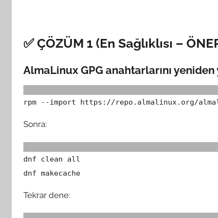
✅ ÇÖZÜM 1 (En Sağlıklısı – ÖNE
AlmaLinux GPG anahtarlarını yeniden 
rpm --import https://repo.almalinux.org/alma
Sonra:
dnf clean all
dnf makecache
Tekrar dene: