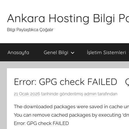
İçeriğe
atla
Ankara Hosting Bilgi P
Bilgi Paylaştıkca Çoğalır
Anasayfa
Genel Bilgi
İşletim Sistemleri
Error: GPG check FAILED
21 Ocak 2026
tarihinde gönderilmiş
admin
tarafından
The downloaded packages were saved in cache until
You can remove cached packages by executing ‘dnf
Error: GPG check FAILED