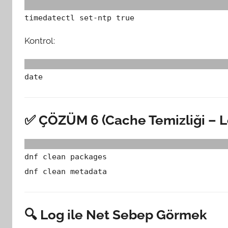
timedatectl set-ntp
true
Kontrol:
date
✅ ÇÖZÜM 6 (Cache Temizliği – Lo
dnf clean packages
dnf clean metadata
🔍 Log ile Net Sebep Görmek