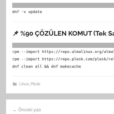
dnf -v update
📌 %90 ÇÖZÜLEN KOMUT (Tek Sa
rpm --import https://repo.almalinux.org/alma
rpm --import https://repo.plesk.com/plesk/re
dnf clean all && dnf makecache
Linux
,
Plesk
Yazı
Önceki yazı
gezinmesi