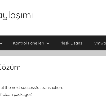
aylaşımı
Kontrol Panelleri
Plesk Lisans
Vmwar
 Çözüm
 the next successful transaction.
 clean packages’.