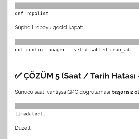
dnf repolist
Şüpheli repoyu geçici kapat:
dnf config-manager --set-disabled repo_adi
✅ ÇÖZÜM 5 (Saat / Tarih Hatası
Sunucu saati yanlışsa GPG doğrulaması
başarısız o
timedatectl
Düzelt: