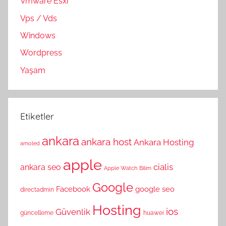
Vmware Esxi
Vps / Vds
Windows
Wordpress
Yaşam
Etiketler
ankara
ankara host
Ankara Hosting
amoled
apple
cialis
ankara seo
Apple Watch
Bilim
Google
Facebook
google seo
directadmin
Hosting
ios
Güvenlik
güncelleme
huawei