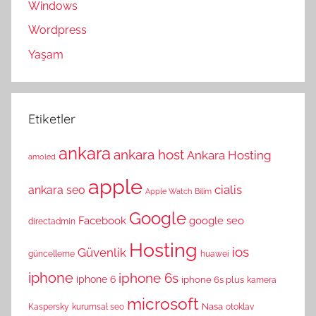
Windows
Wordpress
Yaşam
Etiketler
ankara
ankara host
Ankara Hosting
amoled
apple
cialis
ankara seo
Apple Watch
Bilim
Google
Facebook
google seo
directadmin
Hosting
ios
Güvenlik
güncelleme
huawei
iphone
iphone 6s
iphone 6
iphone 6s plus
kamera
microsoft
Nasa
Kaspersky
kurumsal seo
otoklav