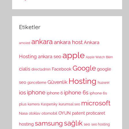
Etiketler
ankara
ankara host
Ankara
amoled
apple
Hosting
ankara seo
Apple Watch
Bilim
Google
cialis
Facebook
google
directadmin
Hosting
Güvenlik
seo
güncelleme
huawei
ios
iphone
iphone 6s
iphone 6
iphone 6s
microsoft
plus
kamera
Kaspersky
kurumsal seo
OYUN
patent
proticaret
Nasa
otomobil
otoklav
sağlık
samsung
hosting
seo
seo hosting