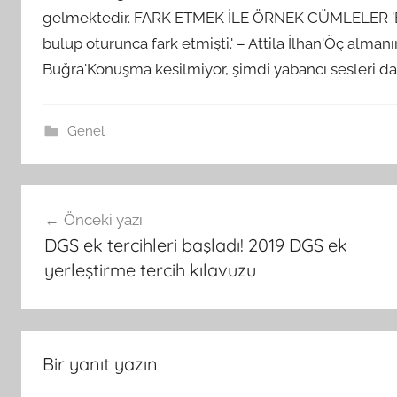
gelmektedir. FARK ETMEK İLE ÖRNEK CÜMLELER 'Boğ
bulup oturunca fark etmişti.' – Attila İlhan'Öç almanın
Buğra'Konuşma kesilmiyor, şimdi yabancı sesleri dah
Genel
Yazı
Önceki yazı
gezinmesi
DGS ek tercihleri başladı! 2019 DGS ek
yerleştirme tercih kılavuzu
Bir yanıt yazın