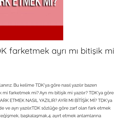
DK farketmek ayrı mı bitişik mi
anırız. Bu kelime TDK'ya göre nasıl yazılır bazen
ek mi farketmek mi? Ayrı mı bitişik mi yazılır? TDK'ya göre
 FARK ETMEK NASIL YAZILIR? AYRI MI BİTİŞİK Mİ? TDK'ya
de ve ayrı yazılır.TDK sözlüğe göre zarf olan fark etmek
değişmek, başkalaşmak,4. ayırt etmek anlamlarına