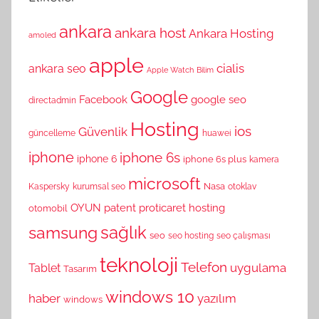
ankara
ankara host
Ankara Hosting
amoled
apple
cialis
ankara seo
Apple Watch
Bilim
Google
Facebook
google seo
directadmin
Hosting
ios
Güvenlik
güncelleme
huawei
iphone
iphone 6s
iphone 6
iphone 6s plus
kamera
microsoft
Nasa
Kaspersky
kurumsal seo
otoklav
OYUN
patent
proticaret hosting
otomobil
sağlık
samsung
seo
seo hosting
seo çalışması
teknoloji
Telefon
uygulama
Tablet
Tasarım
windows 10
haber
yazılım
windows