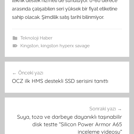
teknik destek hizmeti de sunuluyor. 0-60 derece
arasında çalışabilen seri yüksek bir fiyat etiketine
sahip olacak. Şimdilik satış tarihi bilinmiyor.
Teknoloji Haber
Kingston
,
kingston hyperx savage
Yazı
Önceki yazı
gezinmesi
OCZ ilk HMS destekli SSD serisini tanıttı
Sonraki yazı
Suya, toza ve darbeye dayanıklı taşınabilir
disk testte “Silicon Power Armor A65
inceleme videosu”