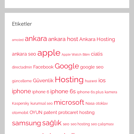
Etiketler
ankara
ankara host
Ankara Hosting
amoled
apple
cialis
ankara seo
Apple Watch
Bilim
Google
Facebook
google seo
directadmin
Hosting
ios
Güvenlik
güncelleme
huawei
iphone
iphone 6s
iphone 6
iphone 6s plus
kamera
microsoft
Nasa
Kaspersky
kurumsal seo
otoklav
OYUN
patent
proticaret hosting
otomobil
sağlık
samsung
seo
seo hosting
seo çalışması