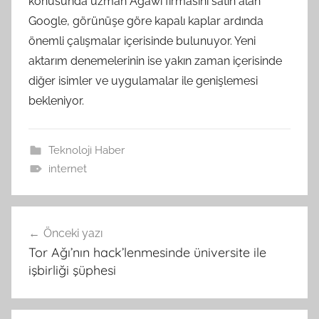
konusunda uzman Agawi firmasını satın alan
Google, görünüşe göre kapalı kaplar ardında
önemli çalışmalar içerisinde bulunuyor. Yeni
aktarım denemelerinin ise yakın zaman içerisinde
diğer isimler ve uygulamalar ile genişlemesi
bekleniyor.
Teknoloji Haber
internet
Yazı
Önceki yazı
gezinmesi
Tor Ağı’nın hack’lenmesinde üniversite ile
işbirliği şüphesi