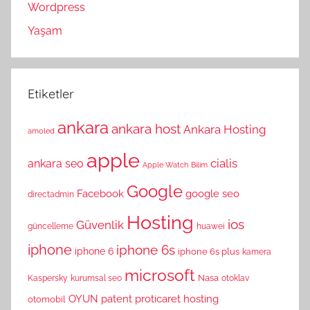
Wordpress
Yaşam
Etiketler
ankara
ankara host
Ankara Hosting
amoled
apple
cialis
ankara seo
Apple Watch
Bilim
Google
Facebook
google seo
directadmin
Hosting
ios
Güvenlik
güncelleme
huawei
iphone
iphone 6s
iphone 6
iphone 6s plus
kamera
microsoft
Nasa
Kaspersky
kurumsal seo
otoklav
OYUN
patent
proticaret hosting
otomobil