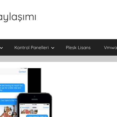
aylaşımı
Kontrol Panelleri
Plesk Lisans
Vmwar