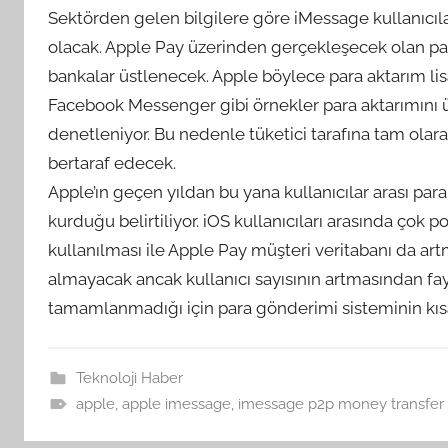
Sektörden gelen bilgilere göre iMessage kullanıcıl
olacak. Apple Pay üzerinden gerçekleşecek olan p
bankalar üstlenecek. Apple böylece para aktarım li
Facebook Messenger gibi örnekler para aktarımını üs
denetleniyor. Bu nedenle tüketici tarafına tam ola
bertaraf edecek.
Apple’ın geçen yıldan bu yana kullanıcılar arası par
kurduğu belirtiliyor. iOS kullanıcıları arasında ço
kullanılması ile Apple Pay müşteri veritabanı da ar
almayacak ancak kullanıcı sayısının artmasından fa
tamamlanmadığı için para gönderimi sisteminin k
Teknoloji Haber
apple
,
apple imessage
,
imessage p2p money transfer