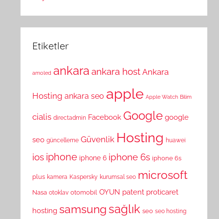
Etiketler
ankara
ankara host
Ankara
amoled
apple
Hosting
ankara seo
Apple Watch
Bilim
Google
cialis
Facebook
google
directadmin
Hosting
Güvenlik
seo
güncelleme
huawei
ios
iphone
iphone 6s
iphone 6
iphone 6s
microsoft
plus
kamera
Kaspersky
kurumsal seo
OYUN
patent
proticaret
Nasa
otomobil
otoklav
sağlık
samsung
hosting
seo
seo hosting