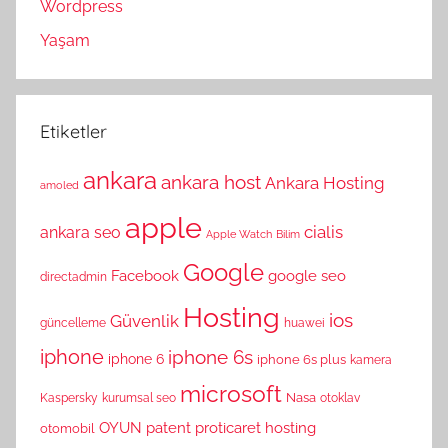
Wordpress
Yaşam
Etiketler
ankara
ankara host
Ankara Hosting
amoled
apple
cialis
ankara seo
Apple Watch
Bilim
Google
Facebook
google seo
directadmin
Hosting
ios
Güvenlik
güncelleme
huawei
iphone
iphone 6s
iphone 6
iphone 6s plus
kamera
microsoft
Nasa
Kaspersky
kurumsal seo
otoklav
OYUN
patent
proticaret hosting
otomobil