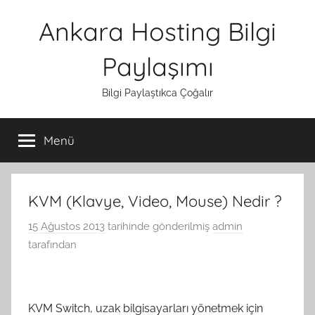
İçeriğe
Ankara Hosting Bilgi
atla
Paylaşımı
Bilgi Paylaştıkca Çoğalır
Menü
KVM (Klavye, Video, Mouse) Nedir ?
15 Ağustos 2013
tarihinde gönderilmiş
admin
tarafından
KVM Switch, uzak bilgisayarları yönetmek için