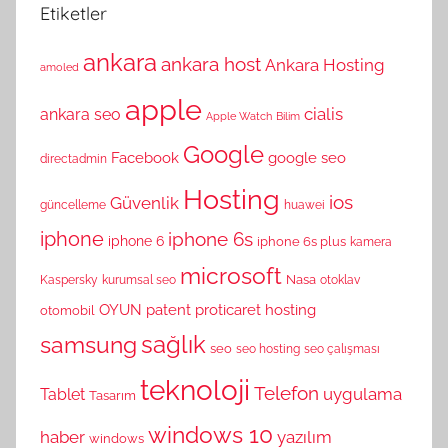
Etiketler
ankara
ankara host
Ankara Hosting
amoled
apple
cialis
ankara seo
Apple Watch
Bilim
Google
Facebook
google seo
directadmin
Hosting
ios
Güvenlik
güncelleme
huawei
iphone
iphone 6s
iphone 6
iphone 6s plus
kamera
microsoft
Nasa
Kaspersky
kurumsal seo
otoklav
OYUN
patent
proticaret hosting
otomobil
sağlık
samsung
seo
seo hosting
seo çalışması
teknoloji
Telefon
uygulama
Tablet
Tasarım
windows 10
haber
yazılım
windows