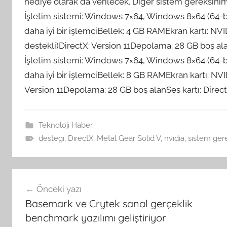
hediye olarak da verilecek. Diğer sistem gereksiniml
İşletim sistemi: Windows 7×64, Windows 8×64 (64-bit
daha iyi bir işlemciBellek: 4 GB RAMEkran kartı: NV
destekli)DirectX: Version 11Depolama: 28 GB boş alan
İşletim sistemi: Windows 7×64, Windows 8×64 (64-bit
daha iyi bir işlemciBellek: 8 GB RAMEkran kartı: NV
Version 11Depolama: 28 GB boş alanSes kartı: Direct
Teknoloji Haber
desteği
,
DirectX
,
Metal Gear Solid V
,
nvidia
,
sistem gere
Yazı
Önceki yazı
gezinmesi
Basemark ve Crytek sanal gerçeklik
benchmark yazılımı geliştiriyor