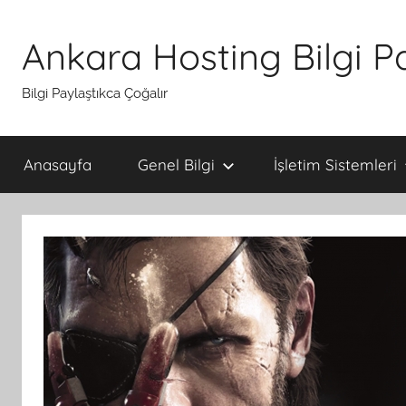
İçeriğe
atla
Ankara Hosting Bilgi P
Bilgi Paylaştıkca Çoğalır
Anasayfa
Genel Bilgi
İşletim Sistemleri