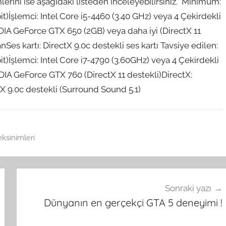
erini ise aşağıdaki listeden inceleyebilirsiniz. Minimum:
)İşlemci: Intel Core i5-4460 (3.40 GHz) veya 4 Çekirdekli
IDIA GeForce GTX 650 (2GB) veya daha iyi (DirectX 11
Ses kartı: DirectX 9.0c destekli ses kartı Tavsiye edilen:
)İşlemci: Intel Core i7-4790 (3.60GHz) veya 4 Çekirdekli
IDIA GeForce GTX 760 (DirectX 11 destekli)DirectX:
X 9.0c destekli (Surround Sound 5.1)
ksinimleri
Sonraki yazı
Dünyanın en gerçekçi GTA 5 deneyimi !