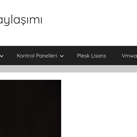
aylaşımı
Kontrol Panelleri
Plesk Lisans
Vmwar