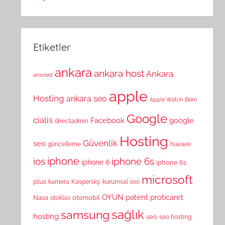
Etiketler
ankara
ankara host
Ankara
amoled
apple
Hosting
ankara seo
Apple Watch
Bilim
Google
cialis
Facebook
google
directadmin
Hosting
Güvenlik
seo
güncelleme
huawei
ios
iphone
iphone 6s
iphone 6
iphone 6s
microsoft
plus
kamera
Kaspersky
kurumsal seo
OYUN
patent
proticaret
Nasa
otomobil
otoklav
sağlık
samsung
hosting
seo
seo hosting