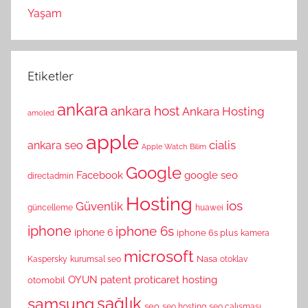
Yaşam
Etiketler
ankara
ankara host
Ankara Hosting
amoled
apple
cialis
ankara seo
Apple Watch
Bilim
Google
Facebook
google seo
directadmin
Hosting
ios
Güvenlik
güncelleme
huawei
iphone
iphone 6s
iphone 6
iphone 6s plus
kamera
microsoft
Nasa
Kaspersky
kurumsal seo
otoklav
OYUN
patent
proticaret hosting
otomobil
sağlık
samsung
seo
seo hosting
seo çalışması