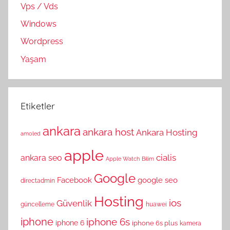
Vps / Vds
Windows
Wordpress
Yaşam
Etiketler
ankara
ankara host
Ankara Hosting
amoled
apple
cialis
ankara seo
Apple Watch
Bilim
Google
Facebook
google seo
directadmin
Hosting
ios
Güvenlik
güncelleme
huawei
iphone
iphone 6s
iphone 6
iphone 6s plus
kamera