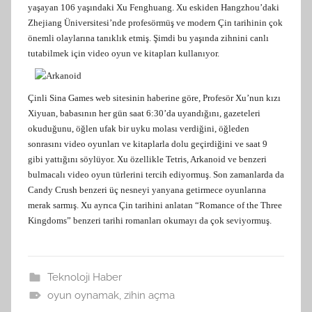
yaşayan 106 yaşındaki Xu Fenghuang. Xu eskiden Hangzhou’daki
Zhejiang Üniversitesi’nde profesörmüş ve modern Çin tarihinin çok
önemli olaylarına tanıklık etmiş. Şimdi bu yaşında zihnini canlı
tutabilmek için video oyun ve kitapları kullanıyor.
Çinli Sina Games web sitesinin haberine göre, Profesör Xu’nun kızı
Xiyuan, babasının her gün saat 6:30’da uyandığını, gazeteleri
okuduğunu, öğlen ufak bir uyku molası verdiğini, öğleden
sonrasını video oyunları ve kitaplarla dolu geçirdiğini ve saat 9
gibi yattığını söylüyor. Xu özellikle Tetris, Arkanoid ve benzeri
bulmacalı video oyun türlerini tercih ediyormuş. Son zamanlarda da
Candy Crush benzeri üç nesneyi yanyana getirmece oyunlarına
merak sarmış. Xu ayrıca Çin tarihini anlatan “Romance of the Three
Kingdoms” benzeri tarihi romanları okumayı da çok seviyormuş.
Teknoloji Haber
oyun oynamak
,
zihin açma