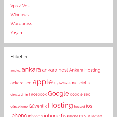
Vps / Vds
Windows
Wordpress
Yaşam
Etiketler
ankara
ankara host
Ankara Hosting
amoled
apple
cialis
ankara seo
Apple Watch
Bilim
Google
Facebook
google seo
directadmin
Hosting
ios
Güvenlik
güncelleme
huawei
iphone
iphone 6s
iphone 6
iphone 6s plus
kamera