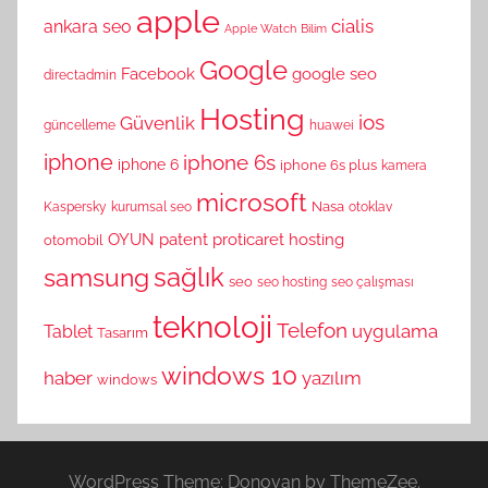
apple
cialis
ankara seo
Apple Watch
Bilim
Google
Facebook
google seo
directadmin
Hosting
ios
Güvenlik
güncelleme
huawei
iphone
iphone 6s
iphone 6
iphone 6s plus
kamera
microsoft
Nasa
Kaspersky
kurumsal seo
otoklav
OYUN
patent
proticaret hosting
otomobil
sağlık
samsung
seo
seo hosting
seo çalışması
teknoloji
Telefon
uygulama
Tablet
Tasarım
windows 10
haber
yazılım
windows
WordPress Theme: Donovan by ThemeZee.