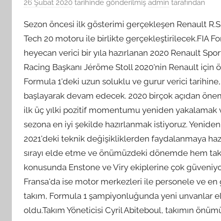
26 Şubat 2020
tarihinde gönderilmiş
admin
tarafından
Sezon öncesi ilk gösterimi gerçekleşen Renault R.S. 
Tech 20 motoru ile birlikte gerçekleştirilecek.FIA 
heyecan verici bir yıla hazırlanan 2020 Renault Spo
Racing Başkanı Jéröme Stoll 2020'nin Renault için önem
Formula 1'deki uzun soluklu ve gurur verici tarihine, 
başlayarak devam edecek. 2020 birçok açıdan öneml
ilk üç yılki pozitif momentumu yeniden yakalamak 
sezona en iyi şekilde hazırlanmak istiyoruz. Yenid
2021'deki teknik değişikliklerden faydalanmaya haz
sırayı elde etme ve önümüzdeki dönemde hem takı
konusunda Enstone ve Viry ekiplerine çok güveniyoru
Fransa'da ise motor merkezleri ile personele ve en g
takım, Formula 1 şampiyonluğunda yeni unvanlar el
oldu.Takım Yöneticisi Cyril Abiteboul, takımın önümüz