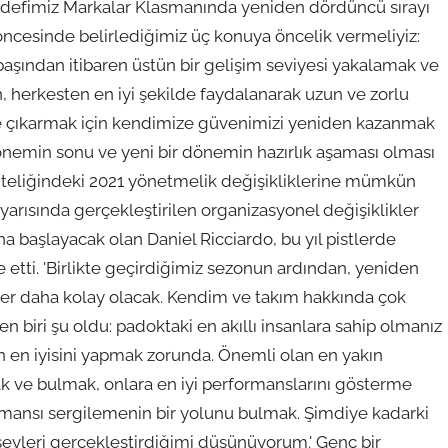
edefimiz Markalar Klasmanında yeniden dördüncü sırayı
ncesinde belirlediğimiz üç konuya öncelik vermeliyiz:
aşından itibaren üstün bir gelişim seviyesi yakalamak ve
, herkesten en iyi şekilde faydalanarak uzun ve zorlu
ye çıkarmak için kendimize güvenimizi yeniden kazanmak
önemin sonu ve yeni bir dönemin hazırlık aşaması olması
niteliğindeki 2021 yönetmelik değişikliklerine mümkün
i yarısında gerçekleştirilen organizasyonel değişiklikler
na başlayacak olan Daniel Ricciardo, bu yıl pistlerde
etti. 'Birlikte geçirdiğimiz sezonun ardından, yeniden
şler daha kolay olacak. Kendim ve takım hakkında çok
biri şu oldu: padoktaki en akıllı insanlara sahip olmanız
in en iyisini yapmak zorunda. Önemli olan en yakın
mak ve bulmak, onlara en iyi performanslarını gösterme
mansı sergilemenin bir yolunu bulmak. Şimdiye kadarki
leri gerçekleştirdiğimi düşünüyorum.' Genç bir