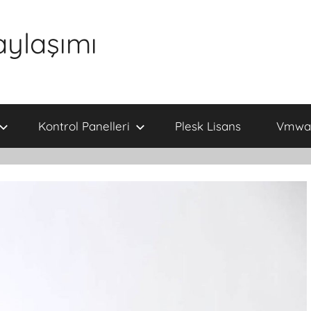
aylaşımı
Kontrol Panelleri
Plesk Lisans
Vmwar