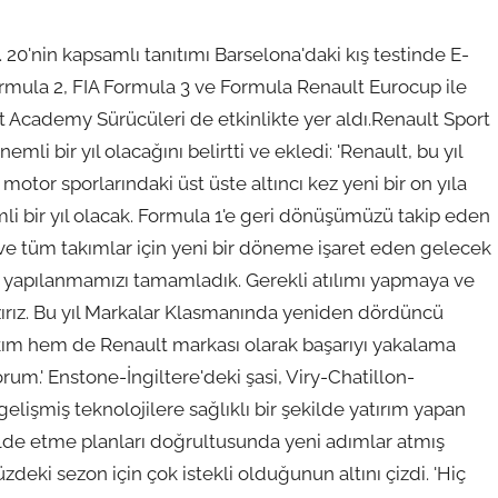
20'nin kapsamlı tanıtımı Barselona'daki kış testinde E-
Formula 2, FIA Formula 3 ve Formula Renault Eurocup ile
rt Academy Sürücüleri de etkinlikte yer aldı.Renault Sport
li bir yıl olacağını belirtti ve ekledi: 'Renault, bu yıl
motor sporlarındaki üst üste altıncı kez yeni bir on yıla
i bir yıl olacak. Formula 1'e geri dönüşümüzü takip eden
ve tüm takımlar için yeni bir döneme işaret eden gelecek
en yapılanmamızı tamamladık. Gerekli atılımı yapmaya ve
ırız. Bu yıl Markalar Klasmanında yeniden dördüncü
m hem de Renault markası olarak başarıyı yakalama
m.' Enstone-İngiltere'deki şasi, Viry-Chatillon-
elişmiş teknolojilere sağlıklı bir şekilde yatırım yapan
de etme planları doğrultusunda yeni adımlar atmış
deki sezon için çok istekli olduğunun altını çizdi. 'Hiç