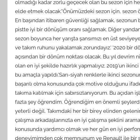
olmadığı kadar zorlu geçecek olan bu sezon için h
elde etmek olacak.''Önümüzdeki sezon için, sezon ö
En başından itibaren güvenliği sağlamak, sezonun b
pistte iyi bir dönüşüm oranı sağlamak. Diğer yandan
sezon boyunca her yarışta şansımızı en üst seviye
ve takım ruhunu yakalamak zorundayız.' '2020 bir d
açısından bir dönüm noktası olacak. Bu yıl devrim 
olan en iyi şekilde hazırlık yapmalıyız. 2019'un ikinc
bu amaçla yapıldı.'Sarı-siyah renklerle ikinci sezonu
başarılı olma konusunda çok motive olduğunu ifade 
takıma katılmak için sabırsızlanıyorum. Bu açıdan i
fazla şey öğrendim. Öğrendiğim en önemli şeylerden 
yeterli değil. Takımdaki her bir birey elinden gelen
çalışma arkadaşlarınızla en iyi çalışma şeklini ara
konusunda yardımcı olmak ve her gün en iyi perfor
deneyimimden çok memnunum ve Renault ile bir şey