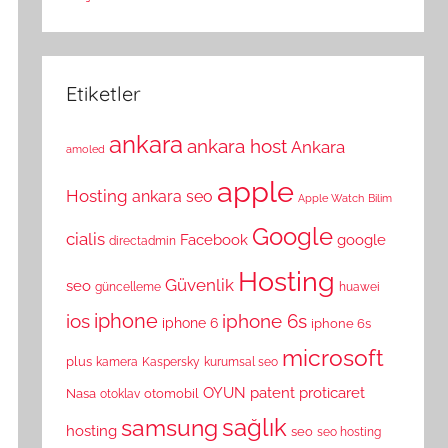
Etiketler
ankara
ankara host
Ankara
amoled
apple
Hosting
ankara seo
Apple Watch
Bilim
Google
cialis
Facebook
google
directadmin
Hosting
Güvenlik
seo
güncelleme
huawei
ios
iphone
iphone 6s
iphone 6
iphone 6s
microsoft
plus
kamera
Kaspersky
kurumsal seo
OYUN
patent
proticaret
Nasa
otomobil
otoklav
sağlık
samsung
hosting
seo
seo hosting