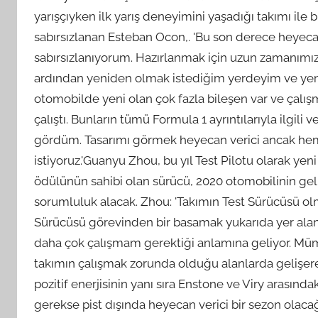
yarışçıyken ilk yarış deneyimini yaşadığı takımı ile
sabırsızlanan Esteban Ocon,. 'Bu son derece heyecan
sabırsızlanıyorum. Hazırlanmak için uzun zamanımız 
ardından yeniden olmak istediğim yerdeyim ve yenid
otomobilde yeni olan çok fazla bileşen var ve çalı
çalıştı. Bunların tümü Formula 1 ayrıntılarıyla ilgil
gördüm. Tasarımı görmek heyecan verici ancak h
istiyoruz.'Guanyu Zhou, bu yıl Test Pilotu olarak yeni
ödülünün sahibi olan sürücü, 2020 otomobilinin gel
sorumluluk alacak. Zhou: 'Takımın Test Sürücüsü olm
Sürücüsü görevinden bir basamak yukarıda yer alan b
daha çok çalışmam gerektiği anlamına geliyor. Müm
takımın çalışmak zorunda olduğu alanlarda gelişere
pozitif enerjisinin yanı sıra Enstone ve Viry arasınd
gerekse pist dışında heyecan verici bir sezon olacağı