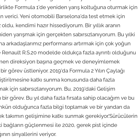
 birlikte Formula 1'de yeniden yarış koltuğuna oturmak için
 verici. Yeni otomobili Barselona'da test etmek için
oldu, kendimi hazır hissediyorum. Bir yıllık aranın
en yarışmak için gerçekten sabırsızlanıyorum. Bu yılki
şma arkadaşlarımız performansı artırmak için çok yoğun
i ve Renault R.S.20 modelde oldukça fazla ayrıntı olduğunu
emen direksiyon başına geçmek ve deneyimlemek
 bir görev üstleniyor. 2019'da Formula 2 Yılın Çaylağı
iştirilmesine katkı sunma konusunda daha fazla
ak için sabırsızlanıyorum. Bu, 2019'daki Gelişim
ir görev. Bu yıl daha fazla fırsata sahip olacağım ve bu
kün olduğunca fazla bilgi toplamak ve bir yandan da
k takımın gelişimine katkı sunmak gerekiyor.'Sürücülerin
aki bağların güçlenmesi ile 2020, gerek pist içinde
nın sinyallerini veriyor.