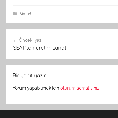
Genel
Yazı
Önceki yazı
gezinmesi
SEAT’tan üretim sanatı
Bir yanıt yazın
Yorum yapabilmek için
oturum açmalısınız
.