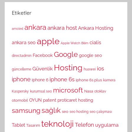
Etiketler
ankara
ankara host
Ankara Hosting
amoled
apple
cialis
ankara seo
Apple Watch
Bilim
Google
Facebook
google seo
directadmin
Hosting
ios
Güvenlik
güncelleme
huawei
iphone
iphone 6s
iphone 6
iphone 6s plus
kamera
microsoft
Nasa
Kaspersky
kurumsal seo
otoklav
OYUN
patent
proticaret hosting
otomobil
sağlık
samsung
seo
seo hosting
seo çalışması
teknoloji
Telefon
uygulama
Tablet
Tasarım