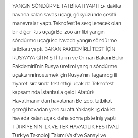
YANGIN SÖNDÜRME TATBİKATI YAPTI 15 dakika
havada kalan savaş uçağı, gökyüzünde çeşitli
manevralar yaptı. Teknofest'te sergilenecek olan
bir diğer Rus uçağı Be-200 amfibi yangın
söndürme uçağı ise havada yangın söndürme
tatbikatı yaptı. BAKAN PAKDEMİRLİ TEST İÇİN
RUSYA'YA GİTMİŞTİ Tarım ve Orman Bakanı Bekir
Pakdemirli'nin Rusya üretimi yangın söndürme
uçaklarını incelemek için Rusya'nın Taganrog ili
ziyareti sırasında test ettiği uçak da Teknofest
kapsamında İstanbul'a geldi. Atatürk
Havalimanın'dan havalanan Be-200, tatbikat
gereği havadan yere su attı. Yaklaşık 15 dakika
havada kalan uçak, daha sonra piste iniş yaptı.
TÜRKİYE'NİN İLK VE TEK HAVACILIK FESTİVALİ
Türkiye Teknoloji Takımı Vakfıve Sanayi ve