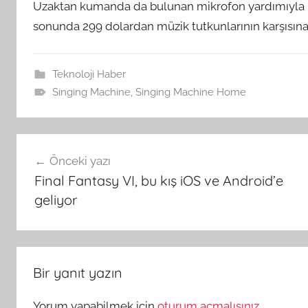
Uzaktan kumanda da bulunan mikrofon yardımıyla k
sonunda 299 dolardan müzik tutkunlarının karşısına
Teknoloji Haber
Singing Machine
,
Singing Machine Home
Yazı
Önceki yazı
gezinmesi
Final Fantasy VI, bu kış iOS ve Android’e
geliyor
Bir yanıt yazın
Yorum yapabilmek için
oturum açmalısınız
.