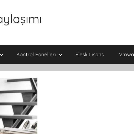
aylaşımı
Kontrol Panelleri
Plesk Lisans
Vmwar