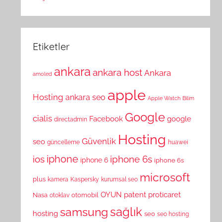
Etiketler
ankara
ankara host
Ankara
amoled
apple
Hosting
ankara seo
Apple Watch
Bilim
Google
cialis
Facebook
google
directadmin
Hosting
Güvenlik
seo
güncelleme
huawei
ios
iphone
iphone 6s
iphone 6
iphone 6s
microsoft
plus
kamera
Kaspersky
kurumsal seo
OYUN
patent
proticaret
Nasa
otomobil
otoklav
sağlık
samsung
hosting
seo
seo hosting